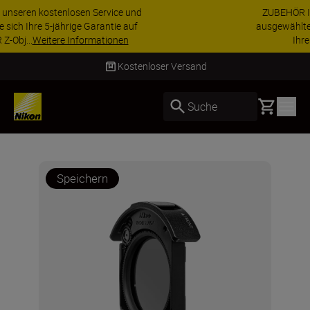
ZUBEHÖR IM ANGEBOT | Sparen Sie 15 % auf
ausgewähltes Zubehör und vervollständigen Sie
Ihre Ausrüstu...
Jetzt einkaufen
Kostenloser Versand
Basket
Suche
Speichern