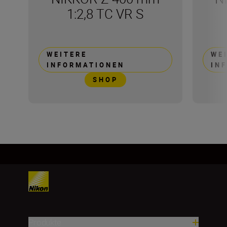
1:2,8 TC VR S
WEITERE
WE
INFORMATIONEN
IN
SHOP
Produkte