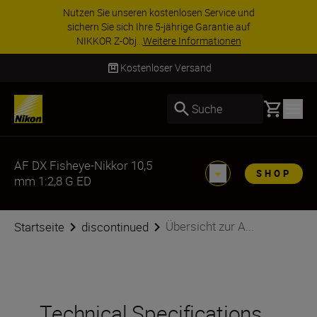
Nutzen Sie unseren kostenlosen Service und
sichern Sie sich Ihre 5-jährige Garantie auf
NIKKOR Z-Obj...
Weitere Informationen
Kostenloser Versand
Basket
Suche
AF DX Fisheye-Nikkor 10,5
SHOP
mm 1:2,8 G ED
Übersicht zur A...
Startseite
discontinued
Technical Specifications