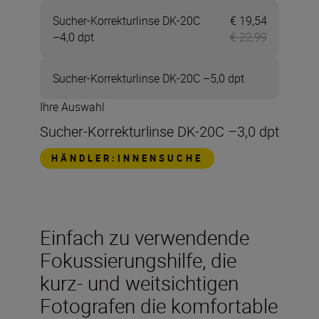
Sucher-Korrekturlinse DK-20C
€ 19,54
Jetzt € 19,
–4,0 dpt
€ 22,99
Sucher-Korrekturlinse DK-20C –5,0 dpt
Ihre Auswahl
Sucher-Korrekturlinse DK-20C –3,0 dpt
HÄNDLER:INNENSUCHE
Einfach zu verwendende
Fokussierungshilfe, die
kurz- und weitsichtigen
Fotografen die komfortable