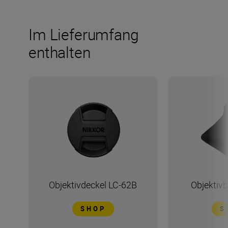
Im Lieferumfang
enthalten
Objektivdeckel LC-62B
Objektiv
SHOP
S