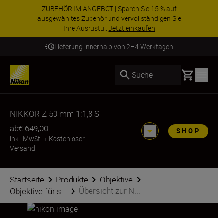
ZUBEHÖR IM ANGEBOT | Sparen Sie 15 % auf
ausgewähltes Zubehör und vervollständigen Sie
Ihre Ausrüstu...
Jetzt einkaufen
Lieferung innerhalb von 2–4 Werktagen
Basket
Suche
NIKKOR Z 50 mm 1:1,8 S
ab
€ 649,00
SHOP
inkl. MwSt.
+
Kostenloser
Versand
Startseite
Produkte
Objektive
Übersicht zur N...
Objektive für s...