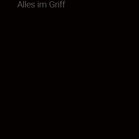
Alles im Griff
Der breite, griffige Einstellring ermöglicht
eine intuitive und zugleich genaue
Handhabung. Wenn Sie mit Autofokus
arbeiten, können Sie dem Einstellring
Belichtungskorrektureinstellungen
zuweisen. Bei manueller Fokussierung
dient er zum Einstellen der Entfernung Je
nach Drehgeschwindigkeit variiert auch die
Geschwindigkeit, mit der das Objektiv den
Fokus verlagert. Dies erleichtert präzises
Arbeiten und das Filmen im Nahbereich.