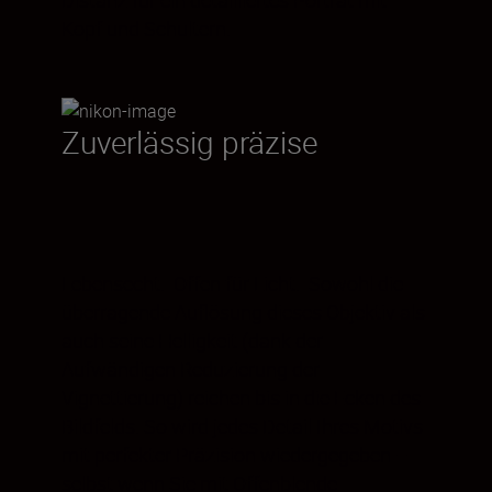
Distanz für ein detailliertes Porträt mit
Kopf und Schultern.
Zuverlässig präzise
Lebensecht. Offen für Licht. Sowohl die
überragende Auflösung dieses Objektiv als
auch seine Helligkeit (dank der
Aufwändigen Reduzierung der
Vignettierung) reichen bis in die Ecken des
Bildfelds. So wird jedes Detail Ihres Motivs
mit perfekter Präzision wiedergegeben –
selbst wenn Sie mit Offenblende