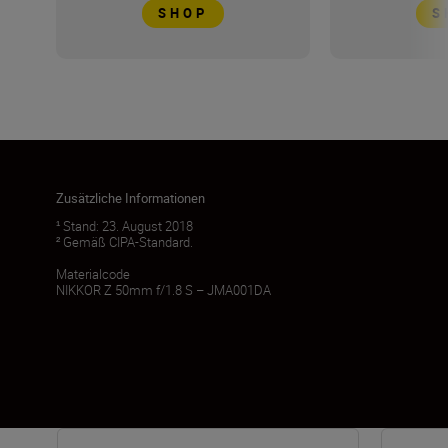
SHOP
S
Zusätzliche Informationen
¹ Stand: 23. August 2018
² Gemäß CIPA-Standard.
Materialcode
NIKKOR Z 50mm f/1.8 S – JMA001DA