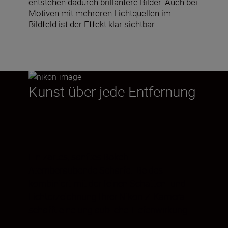
entstehen dadurch brillantere Bilder. Auch bei
Motiven mit mehreren Lichtquellen im
Bildfeld ist der Effekt klar sichtbar.
Kunst über jede Entfernung
Ein zartes, sanftes Bokeh.
Atemberaubende Schärfe. Beides
kombiniert mit der feinen Schatten- und
Lichterzeichnung Ihrer Nikon-Z-Kamera
schafft eine unglaubliche Tiefenwirkung.