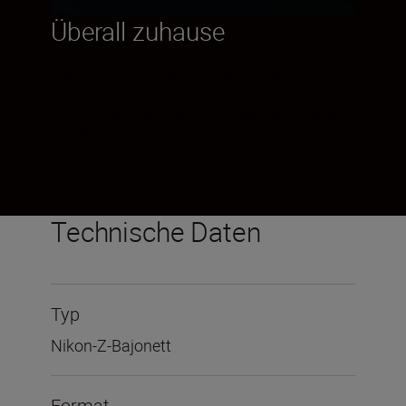
Überall zuhause
Trauen Sie sich nach draußen! Jedes
bewegliche Teil des Objektivtubus ist
aufwendig gegen das Eindringen von Staub
und Wassertröpfchen abgedichtet.
Technische Daten
Typ
Nikon-Z-Bajonett
Format