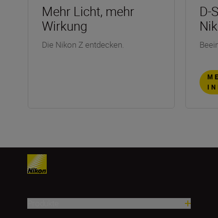
Mehr Licht, mehr
D-
Wirkung
Nik
Die Nikon Z entdecken.
Beei
M
I
Produkte