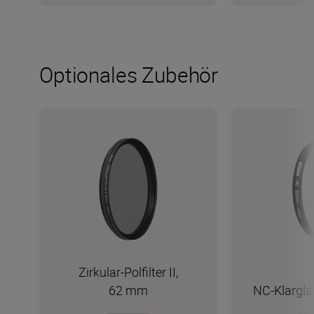
Optionales Zubehör
Zirkular-Polfilter II,
62 mm
NC-Klargla