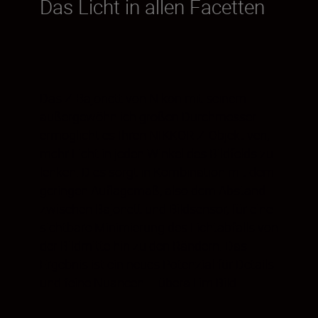
Das Licht in allen Facetten
Das Z-Bajonett von Nikon mit seinem
außergewöhnlich großen Durchmesser
ermöglicht es Ihren NIKKOR-Z-Objektiven,
mehr Licht in jeden Winkel des Bildfelds zu
lenken. Dies sorgt in Kombination mit dem
geringen Auflagemaß, also dem Abstand
zwischen Bajonett und Bildsensor, für eine
sichtbare Minimierung des Lichtabfalls von
der Bildmitte hin zu den Rändern. Das
Ergebnis ist ein neues Potenzial für Details
und feine Nuancen – überall im Bild.