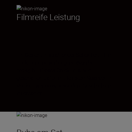
Filmreife Leistung
Ein Gesicht in strahlender Schönheit. Ein
Blick, der eine verborgene Wahrheit
preisgibt. Dieses Objektiv ist wie
geschaffen dafür, mit feinsten Nuancen in
Vollformatvideos besondere Geschichten
zu erzählen.