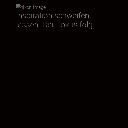
Inspiration schweifen
lassen. Der Fokus folgt.
Das NIKKOR Z 50 mm 1:1,8 S bietet eine
herausragende Qualität bei der Available-
Light-Fotografie. Dies, seine natürliche
Perspektive und sein gestochen scharfer
Fokus schon ab 0,4 Metern ermöglichen
eine ganz und gar freie, intuitive
Arbeitsweise. Nutzen Sie die Umgebung
Ihres Motivs, um diesem einen Rahmen zu
geben. Oder sie wählen eine kürzere