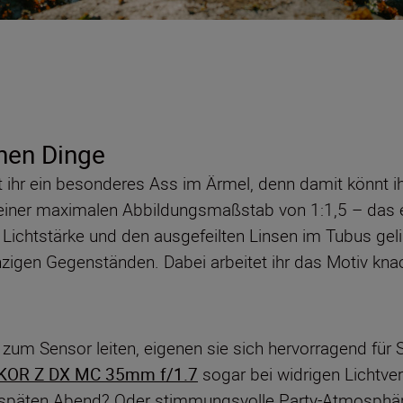
inen Dinge
 ihr ein besonderes Ass im Ärmel, denn damit könnt ihr
 einer maximalen Abbildungsmaßstab von 1:1,5 – das en
ichtstärke und den ausgefeilten Linsen im Tubus gelin
nzigen Gegenständen. Dabei arbeitet ihr das Motiv kn
zum Sensor leiten, eigenen sie sich hervorragend für S
KOR Z DX MC 35mm f/1.7
sogar bei widrigen Lichtver
äten Abend? Oder stimmungsvolle Party-Atmosphäre? 