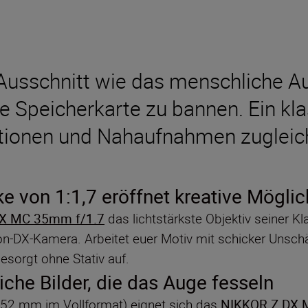
usschnitt wie das menschliche Auge
ie Speicherkarte zu bannen. Ein k
tuationen und Nahaufnahmen zugleic
e von 1:1,7 eröffnet kreative Möglic
X MC 35mm f/1.7
das lichtstärkste Objektiv seiner K
on-DX-Kamera. Arbeitet euer Motiv mit schicker Unsch
sorgt ohne Stativ auf.
iche Bilder, die das Auge fesseln
 52 mm im Vollformat) eignet sich das
NIKKOR Z DX 