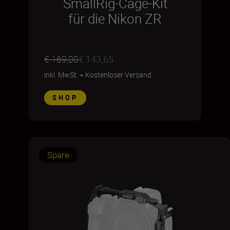
SmallRig-Cage-Kit
für die Nikon ZR
€ 169,00
€ 143,65
inkl. MwSt.
+
Kostenloser Versand
SHOP
Spare