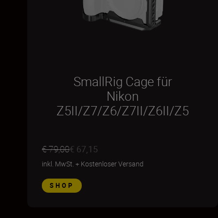
SmallRig Cage für
Nikon
Z5II/Z7/Z6/Z7II/Z6II/Z5
€ 79,00
€ 67,15
inkl. MwSt.
+
Kostenloser Versand
SHOP