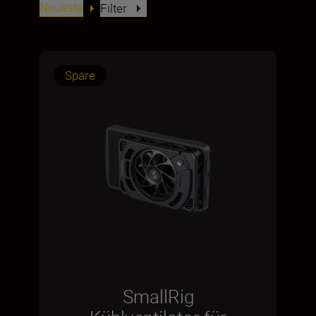
Neueste
Filter
Spare
SmallRig