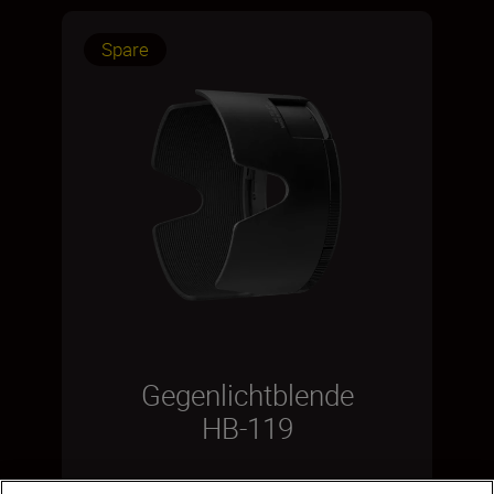
Spare
Gegenlichtblende
HB-119