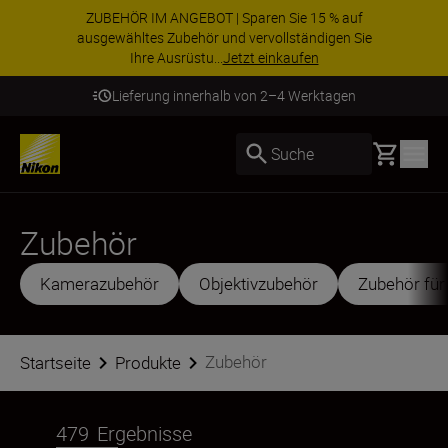
ZUBEHÖR IM ANGEBOT | Sparen Sie 15 % auf
ausgewähltes Zubehör und vervollständigen Sie
Ihre Ausrüstu...
Jetzt einkaufen
Lieferung innerhalb von 2–4 Werktagen
Basket
Suche
Zubehör
Kamerazubehör
Objektivzubehör
Zubehör für
Zubehör
Startseite
Produkte
479
Ergebnisse