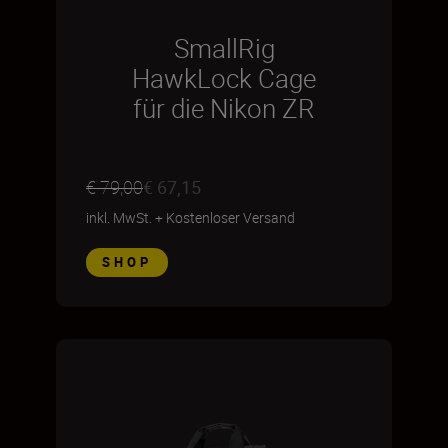
SmallRig
HawkLock Cage
für die Nikon ZR
€ 79,00
€ 67,15
inkl. MwSt.
+
Kostenloser Versand
SHOP