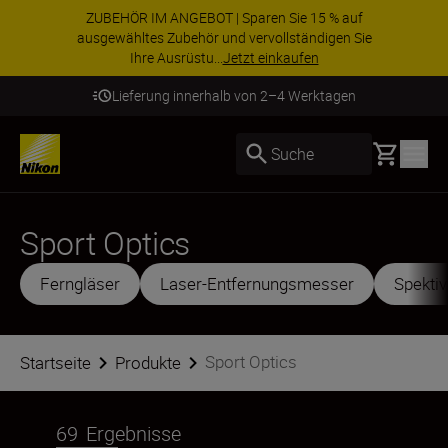
ZUBEHÖR IM ANGEBOT | Sparen Sie 15 % auf
ausgewähltes Zubehör und vervollständigen Sie
Ihre Ausrüstu...
Jetzt einkaufen
Lieferung innerhalb von 2–4 Werktagen
Basket
Suche
Sport Optics
Ferngläser
Laser-Entfernungsmesser
Spekti
Sport Optics
Startseite
Produkte
69
Ergebnisse