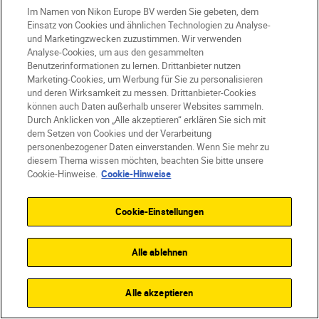
Hilfe und Support
Im Namen von Nikon Europe BV werden Sie gebeten, dem
Einsatz von Cookies und ähnlichen Technologien zu Analyse-
Firma
und Marketingzwecken zuzustimmen. Wir verwenden
Analyse-Cookies, um aus den gesammelten
Benutzerinformationen zu lernen. Drittanbieter nutzen
Marketing-Cookies, um Werbung für Sie zu personalisieren
und deren Wirksamkeit zu messen. Drittanbieter-Cookies
können auch Daten außerhalb unserer Websites sammeln.
Durch Anklicken von „Alle akzeptieren“ erklären Sie sich mit
dem Setzen von Cookies und der Verarbeitung
personenbezogener Daten einverstanden. Wenn Sie mehr zu
diesem Thema wissen möchten, beachten Sie bitte unsere
Cookie-Hinweise.
Cookie-Hinweise
Cookie-Einstellungen
AT
Nikon Sites
Kontaktieren Sie uns
Datenschutzhinweis
Alle ablehnen
Nutzungsbedingungen
Geschäftsbedingungen des Nikon Stores
Alle akzeptieren
Cookie-Hinweise
Barrierefreiheit