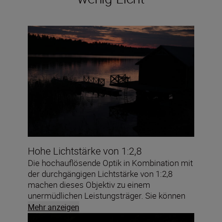
Hohe Lichtstärke von 1:2,8
Die hochauflösende Optik in Kombination mit
der durchgängigen Lichtstärke von 1:2,8
machen dieses Objektiv zu einem
unermüdlichen Leistungsträger. Sie können
mehr Details bei niedrigeren ISO-Werten
Mehr anzeigen
einfangen und mit kürzeren Belichtungszeiten