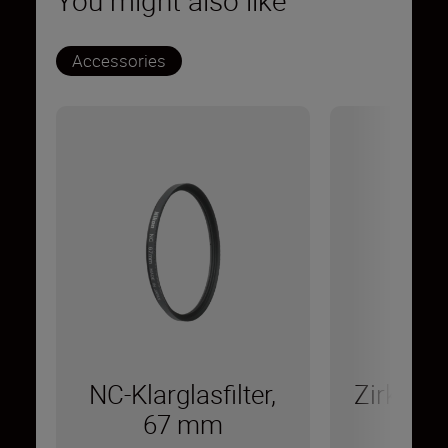
Accessories
NC-Klarglasfilter,
Zirkular-P
67 mm
6