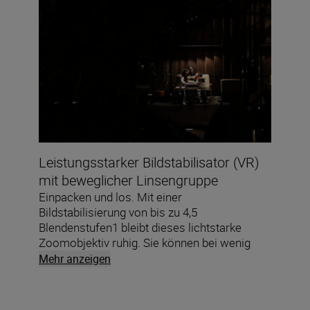
Bewegungen einfrieren, selbst wenn das
Licht schwächer wird.
Leistungsstarker Bildstabilisator (VR)
mit beweglicher Linsengruppe
Einpacken und los. Mit einer
Bildstabilisierung von bis zu 4,5
Blendenstufen1 bleibt dieses lichtstarke
Zoomobjektiv ruhig. Sie können bei wenig
Licht schärfere Fotos aus der Hand machen
Mehr anzeigen
und klarere Videos im Gehen aufnehmen.