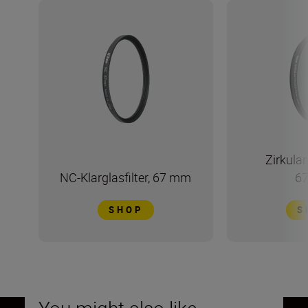
Zirkular-
NC-Klarglasfilter, 67 mm
6
SHOP
S
You might also like