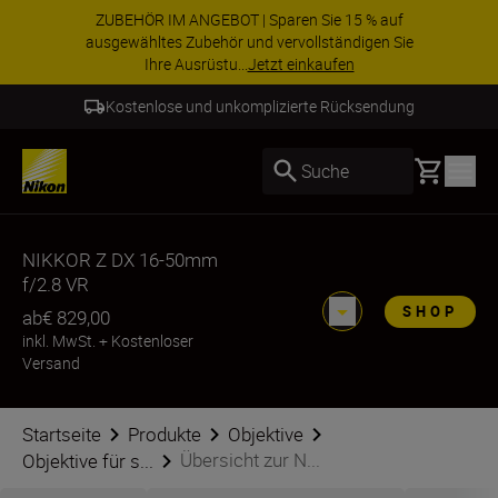
ZUBEHÖR IM ANGEBOT | Sparen Sie 15 % auf
ausgewähltes Zubehör und vervollständigen Sie
Ihre Ausrüstu...
Jetzt einkaufen
Kostenlose und unkomplizierte Rücksendung
Basket
Suche
NIKKOR Z DX 16-50mm
f/2.8 VR
SHOP
ab
€ 829,00
inkl. MwSt.
+
Kostenloser
Versand
Startseite
Produkte
Objektive
Übersicht zur N...
Objektive für s...