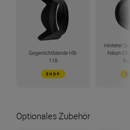
Hinterer De
Gegenlichtblende HB-
Nikon-Obj
118
Ba
SHOP
S
Optionales Zubehör