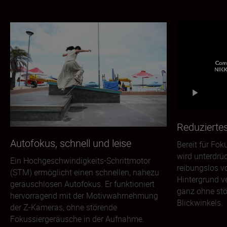
Reduzierte
Autofokus, schnell und leise
Bereit für Fo
wird unterdrü
Ein Hochgeschwindigkeits-Schrittmotor
reibungslos 
(STM) ermöglicht einen schnellen, nahezu
Hintergrund 
geräuschlosen Autofokus. Er funktioniert
ganz ohne st
hervorragend mit der Motivwahrnehmung
Blickwinkels.
der Z-Kameras, ohne störende
Fokussiergeräusche in der Aufnahme.