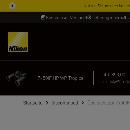
Nutzen Sie unseren kostenl
Kostenloser Versand
Lieferung innerhalb
SKIP
ab
€ 899,00
7x50IF HP WP Tropical
inkl. MwSt.
+
Ko
Startseite
discontinued
Übersicht zur 7x50I