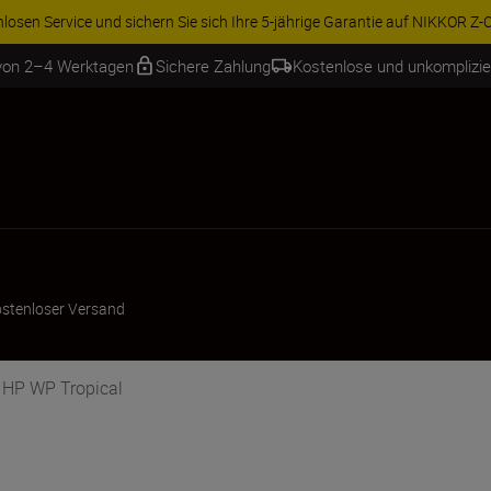
osen Service und sichern Sie sich Ihre 5-jährige Garantie auf NIKKOR Z-Ob
 von 2–4 Werktagen
Sichere Zahlung
Kostenlose und unkomplizi
stenloser Versand
F HP WP Tropical