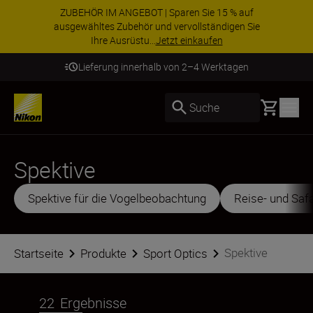
ZUBEHÖR IM ANGEBOT | Sparen Sie 15 % auf
ausgewähltes Zubehör und vervollständigen Sie
Ihre Ausrüstu...
Jetzt einkaufen
Lieferung innerhalb von 2–4 Werktagen
Basket
Suche
Spektive
Spektive für die Vogelbeobachtung
Reise- und Safa
Spektive
Startseite
Produkte
Sport Optics
22
Ergebnisse