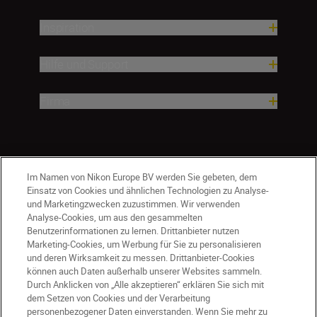
Inspiration
Hilfe und Support
Firma
Im Namen von Nikon Europe BV werden Sie gebeten, dem
Einsatz von Cookies und ähnlichen Technologien zu Analyse-
und Marketingzwecken zuzustimmen. Wir verwenden
Analyse-Cookies, um aus den gesammelten
Benutzerinformationen zu lernen. Drittanbieter nutzen
Marketing-Cookies, um Werbung für Sie zu personalisieren
und deren Wirksamkeit zu messen. Drittanbieter-Cookies
können auch Daten außerhalb unserer Websites sammeln.
Durch Anklicken von „Alle akzeptieren“ erklären Sie sich mit
AT
Nikon Sites
dem Setzen von Cookies und der Verarbeitung
personenbezogener Daten einverstanden. Wenn Sie mehr zu
Kontaktieren Sie uns
Datenschutzhinweis