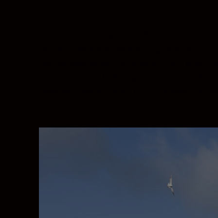
Faszinierende Ausblicke. Beeindruckende Ar
perfekte Bildkomposition zu gestalten.
Die Ultraweitwinkel-Brennweite von 10 bis 
eindrucksvolle Bildkompositionen zu schaff
Naheinstellgrenze von 0,22 m können Sie da