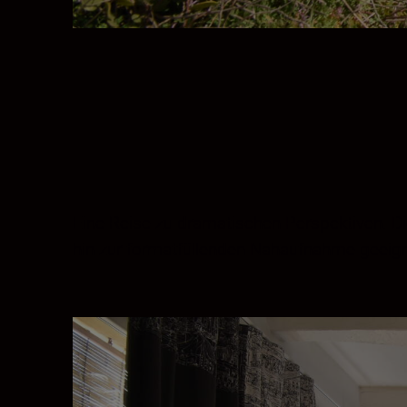
Eine Reise zu dramatischen Perspektiven. D
hin zur formatfüllenden Nahaufnahme geeigne