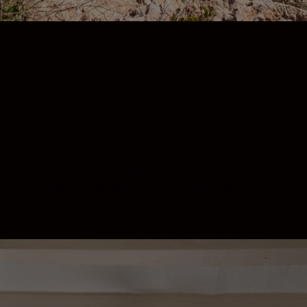
ieses kompakte, reisetaugliche Ultraweitwinkelobjekti
t und erweitert so Ihre kreativen Möglichkeiten.