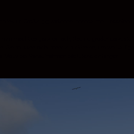
chitektur. Großzügig wirkende Innenräume. Fesselnde 
20 mm macht es ganz einfach, Räume größer darzustell
en. Sie müssen nicht mehr zurücktreten, um weitläuf
s Motiv bei Nahaufnahmen bildfüllend einfangen.