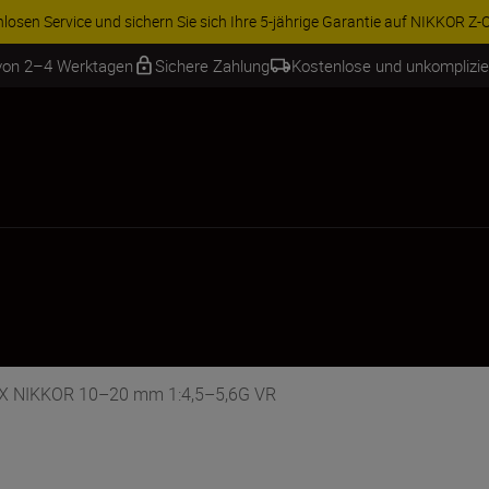
ren Sie 15 % auf ausgewähltes Zubehör und vervollständigen Sie Ihre A
 von 2–4 Werktagen
Sichere Zahlung
Kostenlose und unkomplizi
 DX NIKKOR 10–20 mm 1:4,5–5,6G VR