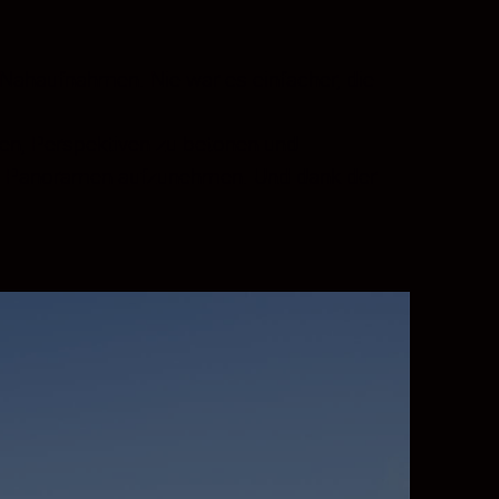
Nahaufnahmen. Nie war es einfacher, die
en, Perspektiven zu betonen und
ige Panoramen aufzunehmen. Und dank der