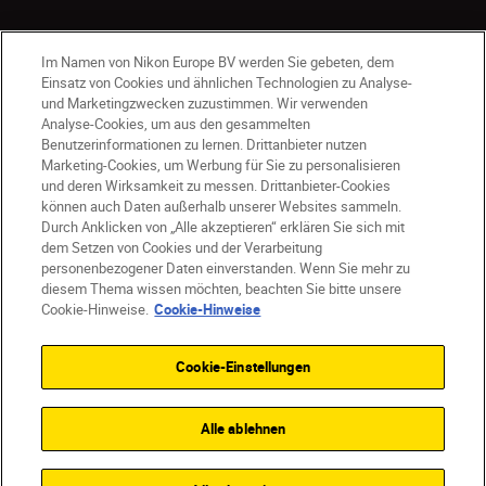
Im Namen von Nikon Europe BV werden Sie gebeten, dem
Einsatz von Cookies und ähnlichen Technologien zu Analyse-
und Marketingzwecken zuzustimmen. Wir verwenden
Analyse-Cookies, um aus den gesammelten
Benutzerinformationen zu lernen. Drittanbieter nutzen
AT
Nikon Sites
Marketing-Cookies, um Werbung für Sie zu personalisieren
Kontaktieren Sie uns
Datenschutzhinweis
und deren Wirksamkeit zu messen. Drittanbieter-Cookies
können auch Daten außerhalb unserer Websites sammeln.
Nutzungsbedingungen
Durch Anklicken von „Alle akzeptieren“ erklären Sie sich mit
Geschäftsbedingungen des Nikon Stores
dem Setzen von Cookies und der Verarbeitung
Cookie-Hinweise
Barrierefreiheit
personenbezogener Daten einverstanden. Wenn Sie mehr zu
Cookie-Einstellungen
diesem Thema wissen möchten, beachten Sie bitte unsere
© 2026 Nikon
Cookie-Hinweise.
Cookie-Hinweise
Cookie-Einstellungen
SKIP
Alle ablehnen