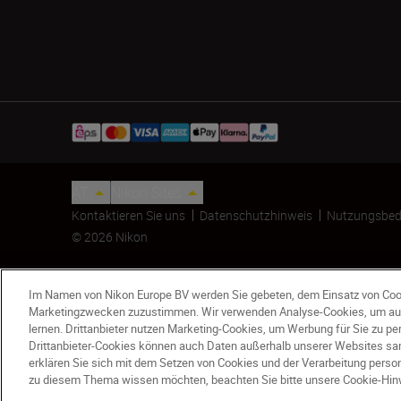
AT
Nikon Sites
Kontaktieren Sie uns
Datenschutzhinweis
Nutzungsbed
© 2026 Nikon
Im Namen von Nikon Europe BV werden Sie gebeten, dem Einsatz von Coo
Marketingzwecken zuzustimmen. Wir verwenden Analyse-Cookies, um au
lernen. Drittanbieter nutzen Marketing-Cookies, um Werbung für Sie zu p
Drittanbieter-Cookies können auch Daten außerhalb unserer Websites sam
erklären Sie sich mit dem Setzen von Cookies und der Verarbeitung per
D3500 + AF-S DX 18-140 VR
zu diesem Thema wissen möchten, beachten Sie bitte unsere Cookie-Hin