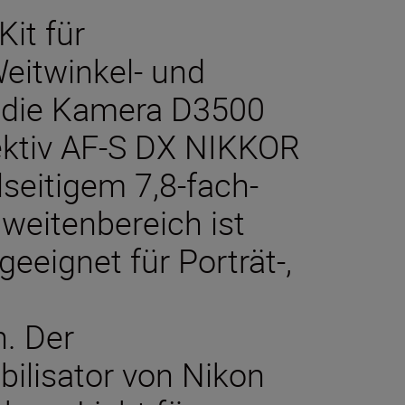
it für
eitwinkel- und
t die Kamera D3500
jektiv AF-S DX NIKKOR
seitigem 7,8-fach-
weitenbereich ist
eeignet für Porträt-,
. Der
bilisator von Nikon