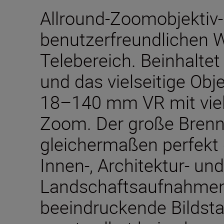
Allround-Zoomobjektiv-K
benutzerfreundlichen W
Telebereich. Beinhalte
und das vielseitige Ob
18–140 mm VR mit viel
Zoom. Der große Brenn
gleichermaßen perfekt g
Innen-, Architektur- und
Landschaftsaufnahmen
beeindruckende Bildsta