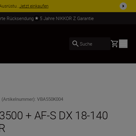
usrüstu...
Jetzt einkaufen
erte Rücksendung
5 Jahre NIKKOR Z Garantie
Basket
Suche
 (Artikelnummer)
:
VBA550K004
3500 + AF-S DX 18-140
R