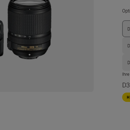
Opt
D
D
D
Ihr
D3