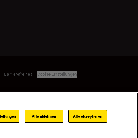
Barrierefreiheit
Cookie-Einstellungen
SKIP
tellungen
Alle ablehnen
Alle akzeptieren
HÄNDLER:INNENSUCHE