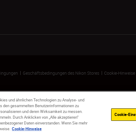
ingungen
Geschäftsbedingungen des Nikon Stores
Cookie-Hinweise
kies und ähnlichen Technologien zu Analyse- und
s den gesammelten Benutzerinformationen zu
ersonalisieren und deren Wirksamkeit zu messen.
Cookie-Eins
meln. Durch Anklicken von „Alle akzeptieren“
sonenbezogener Daten einverstanden. Wenn Sie mehr
weise.
Cookie-Hinweise