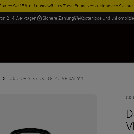
ren Sie 15 % auf ausgewähltes Zubehör und vervollständigen Sie Ihre A
 von 2–4 Werktagen
Sichere Zahlung
Kostenlose und unkomplizi
D3500 + AF-S DX 18-140 VR kaufen
SKU
D
V