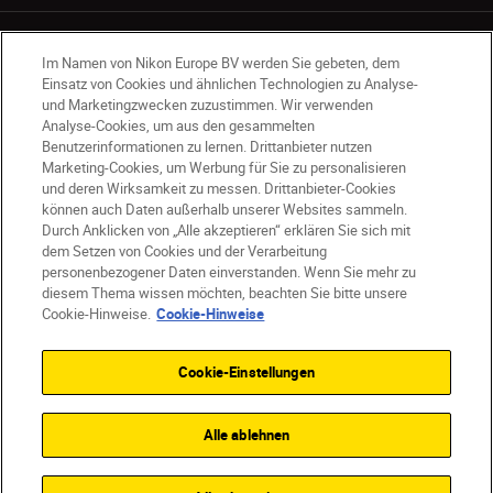
Im Namen von Nikon Europe BV werden Sie gebeten, dem
Einsatz von Cookies und ähnlichen Technologien zu Analyse-
und Marketingzwecken zuzustimmen. Wir verwenden
Analyse-Cookies, um aus den gesammelten
AT
Nikon Sites
Benutzerinformationen zu lernen. Drittanbieter nutzen
Kontaktieren Sie uns
Datenschutzhinweis
Marketing-Cookies, um Werbung für Sie zu personalisieren
Nutzungsbedingungen
und deren Wirksamkeit zu messen. Drittanbieter-Cookies
können auch Daten außerhalb unserer Websites sammeln.
Geschäftsbedingungen des Nikon Stores
Durch Anklicken von „Alle akzeptieren“ erklären Sie sich mit
Cookie-Hinweise
Barrierefreiheit
dem Setzen von Cookies und der Verarbeitung
Cookie-Einstellungen
personenbezogener Daten einverstanden. Wenn Sie mehr zu
© 2026 Nikon
diesem Thema wissen möchten, beachten Sie bitte unsere
Cookie-Hinweise.
Cookie-Hinweise
Cookie-Einstellungen
SKIP
Alle ablehnen