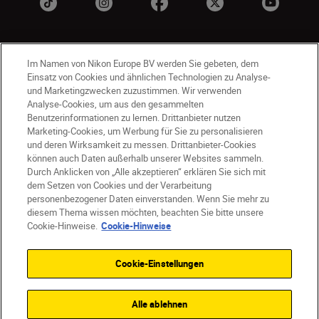
Im Namen von Nikon Europe BV werden Sie gebeten, dem
Einsatz von Cookies und ähnlichen Technologien zu Analyse-
und Marketingzwecken zuzustimmen. Wir verwenden
Analyse-Cookies, um aus den gesammelten
Benutzerinformationen zu lernen. Drittanbieter nutzen
AT
Nikon Sites
Marketing-Cookies, um Werbung für Sie zu personalisieren
Kontaktieren Sie uns
Datenschutzhinweis
und deren Wirksamkeit zu messen. Drittanbieter-Cookies
können auch Daten außerhalb unserer Websites sammeln.
Nutzungsbedingungen
Durch Anklicken von „Alle akzeptieren“ erklären Sie sich mit
Geschäftsbedingungen des Nikon Stores
dem Setzen von Cookies und der Verarbeitung
Cookie-Hinweise
Barrierefreiheit
personenbezogener Daten einverstanden. Wenn Sie mehr zu
Cookie-Einstellungen
diesem Thema wissen möchten, beachten Sie bitte unsere
© 2026 Nikon
Cookie-Hinweise.
Cookie-Hinweise
Cookie-Einstellungen
SKIP
Alle ablehnen