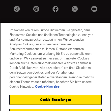
Im Namen von Nikon Europe BV werden Sie gebeten, dem
Einsatz von Cookies und ähnlichen Technologien zu Analyse-
und Marketingzwecken zuzustimmen. Wir verwenden
Analyse-Cookies, um aus den gesammelten
Benutzerinformationen zu lernen. Drittanbieter nutzen
AT
Nikon Sites
Marketing-Cookies, um Werbung für Sie zu personalisieren
Kontaktieren Sie uns
Datenschutzhinweis
und deren Wirksamkeit zu messen. Drittanbieter-Cookies
können auch Daten außerhalb unserer Websites sammeln.
Nutzungsbedingungen
Durch Anklicken von „Alle akzeptieren“ erklären Sie sich mit
Geschäftsbedingungen des Nikon Stores
dem Setzen von Cookies und der Verarbeitung
Cookie-Hinweise
Barrierefreiheit
personenbezogener Daten einverstanden. Wenn Sie mehr zu
Cookie-Einstellungen
diesem Thema wissen möchten, beachten Sie bitte unsere
© 2026 Nikon
Cookie-Hinweise.
Cookie-Hinweise
Cookie-Einstellungen
SKIP