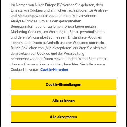
Im Namen von Nikon Europe BV werden Sie gebeten, dem
Einsatz von Cookies und ähnlichen Technologien zu Analyse-
und Marketingzwecken zuzustimmen. Wir verwenden
AT
Nikon Sites
Analyse-Cookies, um aus den gesammelten
Kontaktieren Sie uns
Datenschutzhinweis
Benutzerinformationen zu lernen. Drittanbieter nutzen
Nutzungsbedingungen
Marketing-Cookies, um Werbung für Sie zu personalisieren
und deren Wirksamkeit zu messen. Drittanbieter-Cookies
Geschäftsbedingungen des Nikon Stores
können auch Daten außerhalb unserer Websites sammeln.
Cookie-Hinweise
Barrierefreiheit
Durch Anklicken von „Alle akzeptieren“ erklären Sie sich mit
Cookie-Einstellungen
dem Setzen von Cookies und der Verarbeitung
© 2026 Nikon
personenbezogener Daten einverstanden. Wenn Sie mehr zu
diesem Thema wissen möchten, beachten Sie bitte unsere
Cookie-Hinweise.
Cookie-Hinweise
SKIP
Cookie-Einstellungen
Alle ablehnen
Alle akzeptieren