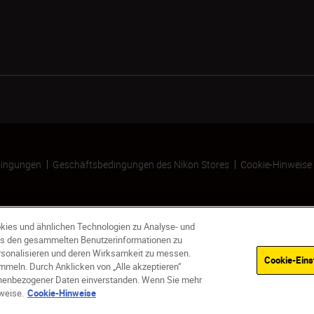
ingungen
Geschäftsbedingungen des Nikon Stores
Cookie-Hinweise
kies und ähnlichen Technologien zu Analyse- und
s den gesammelten Benutzerinformationen zu
ersonalisieren und deren Wirksamkeit zu messen.
Cookie-Eins
meln. Durch Anklicken von „Alle akzeptieren“
sonenbezogener Daten einverstanden. Wenn Sie mehr
weise.
Cookie-Hinweise