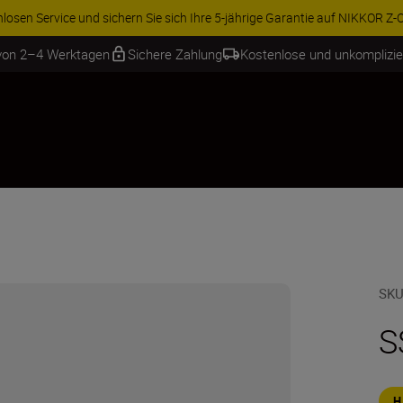
aren Sie 15 % auf ausgewähltes Zubehör und vervollständigen Sie Ihre
 von 2–4 Werktagen
Sichere Zahlung
Kostenlose und unkomplizi
SKU
S