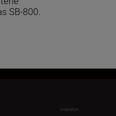
ltene
as SB-800.
Inspiration