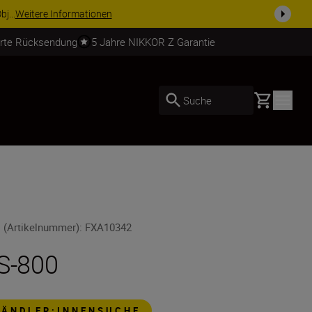
 Ausrüstu...
Jetzt einkaufen
erte Rücksendung
5 Jahre NIKKOR Z Garantie
Basket
Suche
 (Artikelnummer)
:
FXA10342
S-800
HÄNDLER:INNENSUCHE