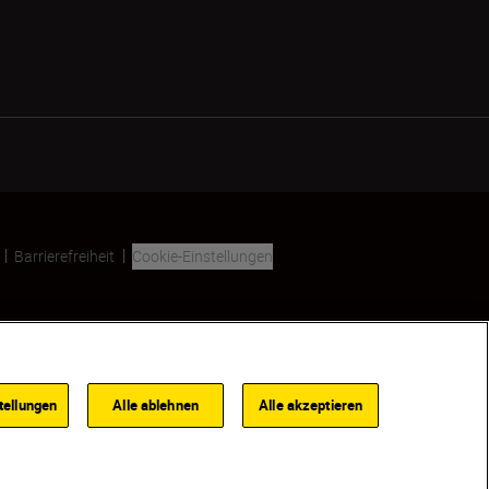
Barrierefreiheit
Cookie-Einstellungen
SKIP
tellungen
Alle ablehnen
Alle akzeptieren
HÄNDLER:INNENSUCHE