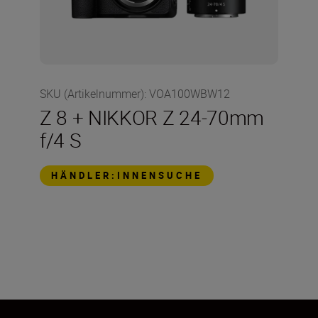
SKU (Artikelnummer)
:
VOA100WBW12
Z 8 + NIKKOR Z 24-70mm
f/4 S
HÄNDLER:INNENSUCHE