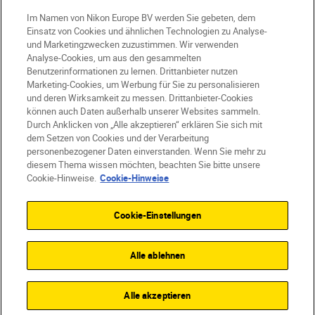
Im Namen von Nikon Europe BV werden Sie gebeten, dem
Einsatz von Cookies und ähnlichen Technologien zu Analyse-
und Marketingzwecken zuzustimmen. Wir verwenden
Analyse-Cookies, um aus den gesammelten
Benutzerinformationen zu lernen. Drittanbieter nutzen
AT
Nikon Sites
Marketing-Cookies, um Werbung für Sie zu personalisieren
Kontaktieren Sie uns
Datenschutzhinweis
und deren Wirksamkeit zu messen. Drittanbieter-Cookies
können auch Daten außerhalb unserer Websites sammeln.
Nutzungsbedingungen
Durch Anklicken von „Alle akzeptieren“ erklären Sie sich mit
Geschäftsbedingungen des Nikon Stores
dem Setzen von Cookies und der Verarbeitung
Cookie-Hinweise
Barrierefreiheit
personenbezogener Daten einverstanden. Wenn Sie mehr zu
Cookie-Einstellungen
diesem Thema wissen möchten, beachten Sie bitte unsere
© 2026 Nikon
Cookie-Hinweise.
Cookie-Hinweise
Cookie-Einstellungen
SKIP
Alle ablehnen
Alle akzeptieren