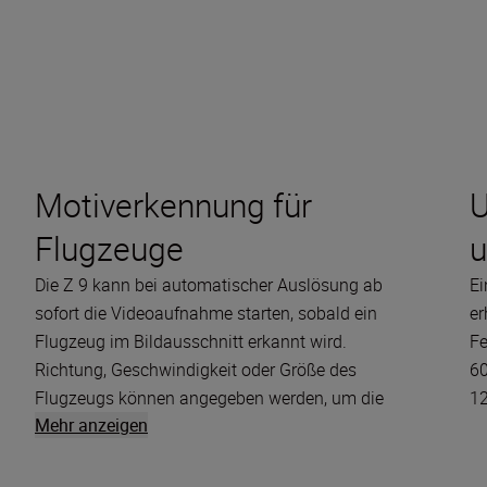
Motiverkennung für
U
Flugzeuge
u
Die Z 9 kann bei automatischer Auslösung ab
Ei
sofort die Videoaufnahme starten, sobald ein
er
Flugzeug im Bildausschnitt erkannt wird.
Fe
Richtung, Geschwindigkeit oder Größe des
60
Flugzeugs können angegeben werden, um die
12
Mehr anzeigen
gewünschte Aufnahme zu erhalten.