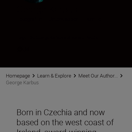
George Karbus
Fotograf:in
•
Unterwasser
•
Familie
Folgen Sie George Karbus auf sozialen Medien.
Homepage
Learn & Explore
Meet Our Author...
George Karbus
Born in Czechia and now
based on the west coast of
Ireland, award-winning