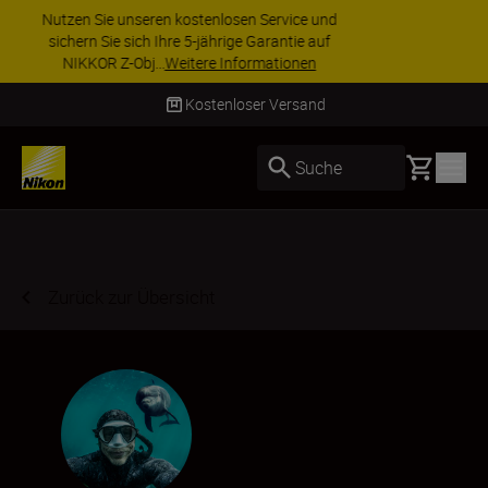
ZUBEHÖR IM ANGEBOT | Sparen Sie 15 % auf
ausgewähltes Zubehör und vervollständigen Sie
Ihre Ausrüstu...
Jetzt einkaufen
Lieferung innerhalb von 2–4 Werktagen
Basket
Suche
Zurück zur Übersicht