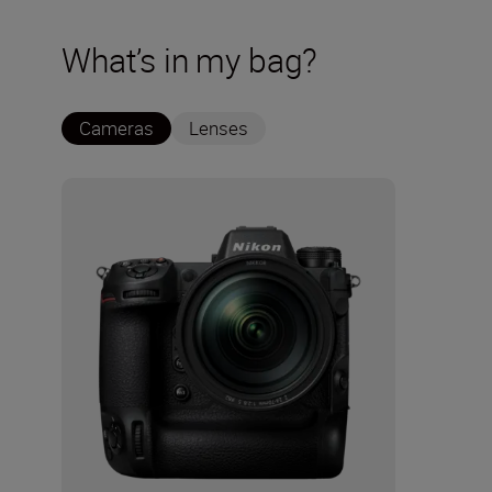
What’s in my bag?
Cameras
Lenses