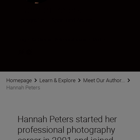
Hannah Peters
Fotograf:in
•
Sport und Action
Folgen Sie Hannah Peters auf sozialen Medien.
Homepage
Learn & Explore
Meet Our Author...
Hannah Peters
Hannah Peters started her
professional photography
career in 2001 and joined