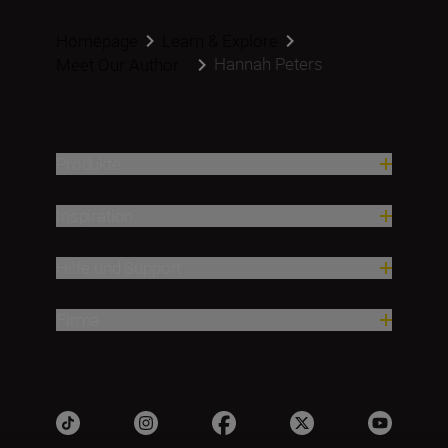
Homepage
Learn & Explore
Hannah Peters
Meet Our Author...
Produkte
Inspiration
Hilfe und Support
Firma