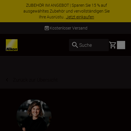
ZUBEHÖR IM ANGEBOT | Sparen Sie 15 % auf
ausgewähltes Zubehör und vervollständigen Sie
Ihre Ausrüstu...
Jetzt einkaufen
Lieferung innerhalb von 2–4 Werktagen
Basket
Suche
Zurück zur Übersicht