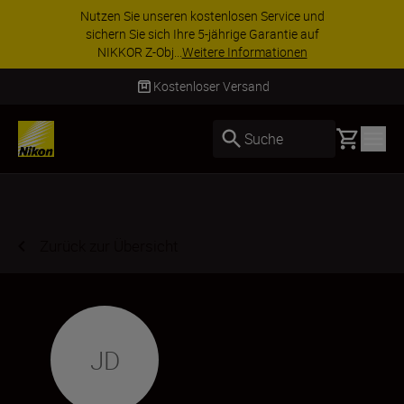
Nutzen Sie unseren kostenlosen Service und
sichern Sie sich Ihre 5-jährige Garantie auf
NIKKOR Z-Obj...
Weitere Informationen
Kostenloser Versand
Basket
Suche
Zurück zur Übersicht
JD