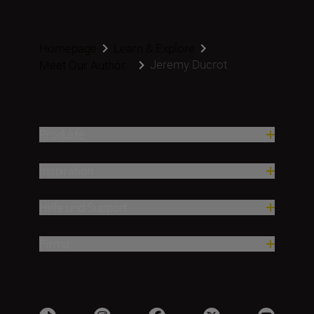
Homepage
Learn & Explore
Jeremy Ducrot
Meet Our Author...
Produkte
Inspiration
Hilfe und Support
Firma