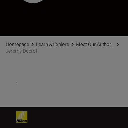
Jeremy Ducrot
Fotograf:in
•
Makro und Nahaufnahme
Homepage
Learn & Explore
Meet Our Author...
Jeremy Ducrot
.