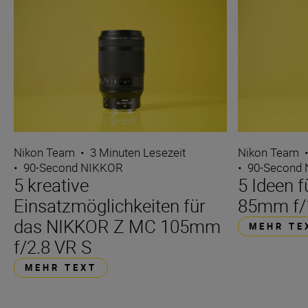
Nikon Team
•
3 Minuten Lesezeit
Nikon Team
•
90-Second NIKKOR
•
90-Second
5 kreative
5 Ideen 
Einsatzmöglichkeiten für
85mm f/
das NIKKOR Z MC 105mm
MEHR TE
f/2.8 VR S
MEHR TEXT