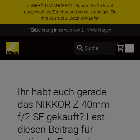
ZUBEHÖR IM ANGEBOT | Sparen Sie 15 % auf
ausgewähltes Zubehör und vervollständigen Sie
Ihre Ausrüstu...
Jetzt einkaufen
Lieferung innerhalb von 2–4 Werktagen
Basket
Suche
Ihr habt euch gerade
das NIKKOR Z 40mm
f/2 SE gekauft? Lest
diesen Beitrag für