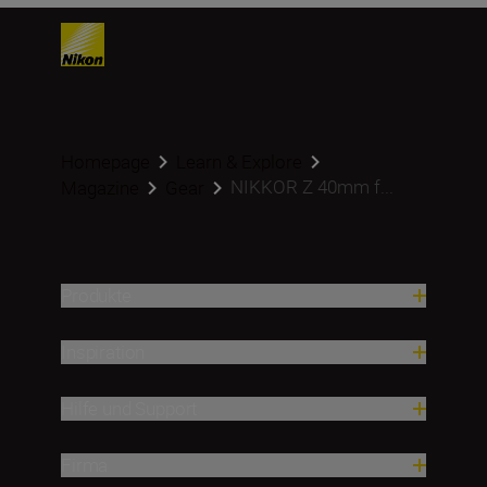
Homepage
Learn & Explore
NIKKOR Z 40mm f...
Magazine
Gear
Produkte
Inspiration
Hilfe und Support
Firma