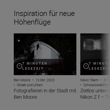
Inspiration für neue
Höhenflüge
Fotografieren in der Stadt mit Ben Moore
Zeitlos unterwegs
7 MINUTEN
7 MINUT
LESEZEIT
LESEZEI
Ben Moore
•
13 Okt. 2023
Nikon Team
•
31 O
•
Street und Urban
•
Schwarzweißfoto
Fotografieren in der Stadt mit
Zeitlos unter
Ben Moore
Nikon Z f – Te