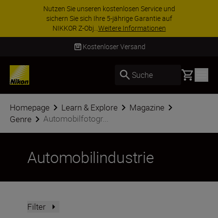
Nutzen Sie unseren kostenlosen Service und
sichern Sie sich Ihre 5-jährige Garantie auf
NIKKOR Z-Obj...
Weitere Informationen
Kostenloser Versand
Basket
Suche
Homepage
Learn & Explore
Magazine
Automobilfotogr...
Genre
Automobilindustrie
Filter