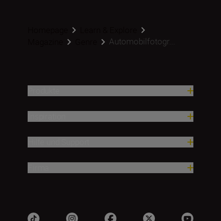
Homepage
Learn & Explore
Automobilfotogr...
Magazine
Genre
Produkte
Inspiration
Hilfe und Support
Firma