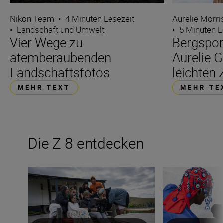
Nikon Team
•
4 Minuten Lesezeit
Aurelie Morr
•
Landschaft und Umwelt
•
5 Minuten L
Vier Wege zu
Bergspo
atemberaubenden
Aurelie 
Landschaftsfotos
leichten 
MEHR TEXT
MEHR TE
Die Z 8 entdecken
Introducing The Movement
Die Funktionen d