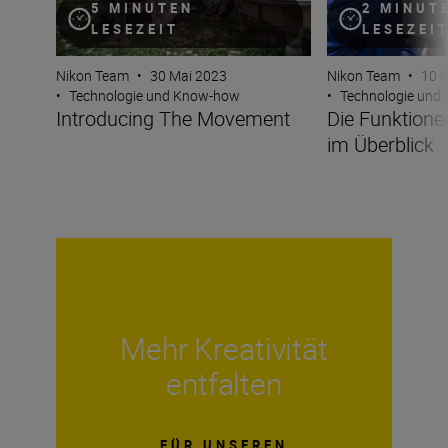
5 MINUTEN
2 MINUT
LESEZEIT
LESEZEI
Nikon Team
•
30 Mai 2023
Nikon Team
•
10 
•
Technologie und Know-how
•
Technologie und
Introducing The Movement
Die Funktione
im Überblick
Mehr Kreativität
entfalten
FÜR UNSEREN