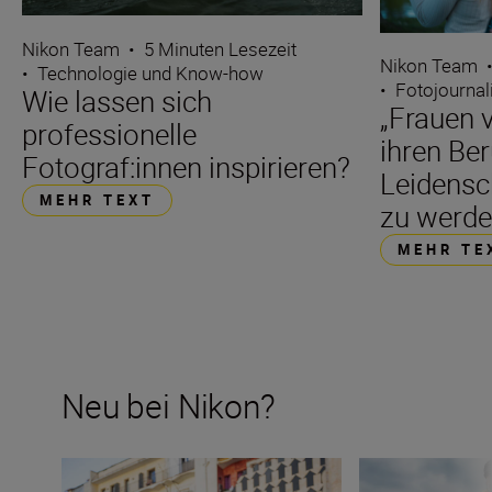
Nikon Team
•
5 Minuten Lesezeit
Nikon Team
•
Technologie und Know-how
•
Fotojourna
Wie lassen sich
„Frauen v
professionelle
ihren Be
Fotograf:innen inspirieren?
Leidensc
MEHR TEXT
zu werde
MEHR TE
Neu bei Nikon?
Neu bei Nikon? Jetzt gleich loslegen
Wie viele Objekti