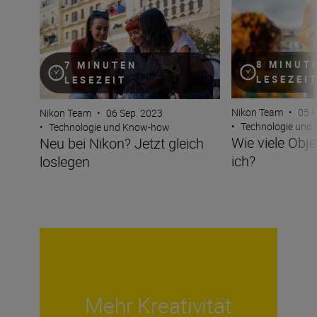
8 MINUT
7 MINUTEN
LESEZEI
LESEZEIT
Nikon Team
•
05 F
Nikon Team
•
06 Sep. 2023
•
Technologie und
•
Technologie und Know-how
Wie viele Obj
Neu bei Nikon? Jetzt gleich
ich?
loslegen
Mehr Kreativität