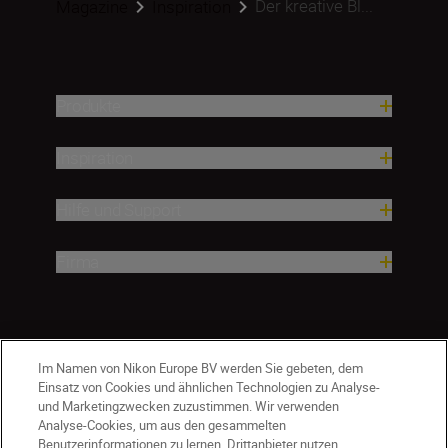
Der kreative Bl...
Magazine
Inspiration
Produkte
Inspiration
Hilfe und Support
Firma
Im Namen von Nikon Europe BV werden Sie gebeten, dem
Einsatz von Cookies und ähnlichen Technologien zu Analyse-
und Marketingzwecken zuzustimmen. Wir verwenden
Analyse-Cookies, um aus den gesammelten
Benutzerinformationen zu lernen. Drittanbieter nutzen