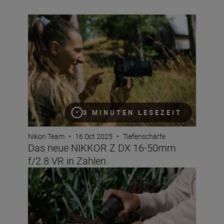
Das neue NIKKOR Z DX 16-50mm f/2.8 VR in Zahlen
3 MINUTEN LESEZEIT
Nikon Team
•
16 Oct 2025
•
Tiefenschärfe
Das neue NIKKOR Z DX 16-50mm
f/2.8 VR in Zahlen
Das NIKKOR Z DX MC 35mm f/1.7 in Zahlen