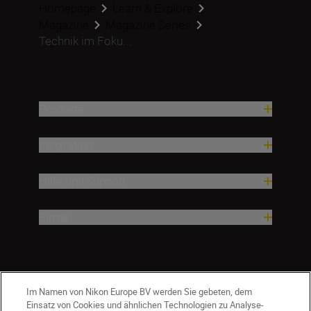
Homepage
Learn & Explore
Magazine
Magazine Series
Technik im Foku...
Produkte
Inspiration
Hilfe und Support
Firma
Im Namen von Nikon Europe BV werden Sie gebeten, dem
Einsatz von Cookies und ähnlichen Technologien zu Analyse-