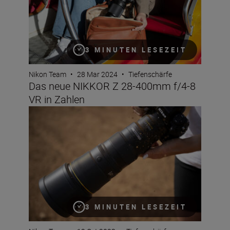
3 MINUTEN LESEZEIT
Nikon Team
•
28 Mar 2024
•
Tiefenschärfe
Das neue NIKKOR Z 28-400mm f/4-8
VR in Zahlen
Das neue Supertele NIKKOR Z 600mm f/6.3 VR S in Zah
3 MINUTEN LESEZEIT