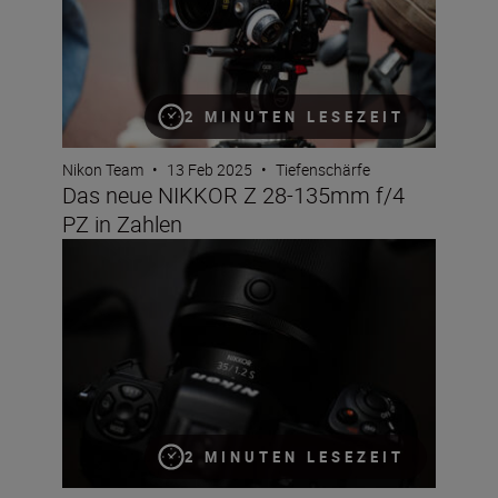
2 MINUTEN LESEZEIT
Nikon Team
•
13 Feb 2025
•
Tiefenschärfe
Das neue NIKKOR Z 28-135mm f/4
PZ in Zahlen
Das neue NIKKOR Z 35mm f/1.2 S in Zahlen
2 MINUTEN LESEZEIT