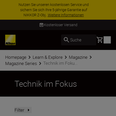
ZUBEHÖR IM ANGEBOT | Sparen Sie 15 % auf
ausgewähltes Zubehör und vervollständigen Sie
Ihre Ausrüstu...
Jetzt einkaufen
Lieferung innerhalb von 2–4 Werktagen
Basket
Suche
Homepage
Learn & Explore
Magazine
Technik im Foku...
Magazine Series
Technik im Fokus
Filter