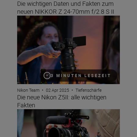
Die wichtigen Daten und Fakten zum
neuen NIKKOR Z 24-70mm f/2.8 S II
Die neue Nikon Z5II: alle wichtigen Fakten
3 MINUTEN LESEZEIT
Nikon Team
•
02 Apr 2025
•
Tiefenschärfe
Die neue Nikon Z5II: alle wichtigen
Fakten
Das neue NIKKOR Z 28-135mm f/4 PZ in Zahlen