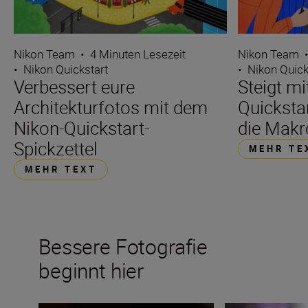
Nikon Team
•
4 Minuten Lesezeit
Nikon Team
•
Nikon Quickstart
•
Nikon Quick
Verbessert eure
Steigt m
Architekturfotos mit dem
Quickstar
Nikon-Quickstart-
die Makr
Spickzettel
MEHR TE
MEHR TEXT
Bessere Fotografie
beginnt hier