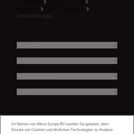
Homepage
Learn & Explore
Magazine
Nikon Quickstar...
Veranstaltungen
Produkte
Inspiration
Hilfe und Support
Firma
Im Namen von Nikon Europe BV werden Sie gebeten, dem
Einsatz von Cookies und ähnlichen Technologien zu Analyse-