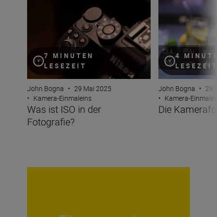
Was ist ISO in der Fotografie?
Die Kamerafokus
7 MINUTEN
4 MINUT
LESEZEIT
LESEZEI
John Bogna
•
29 Mai 2025
John Bogna
•
29 
•
Kamera-Einmaleins
•
Kamera-Einmalei
Was ist ISO in der
Die Kamerafo
Fotografie?