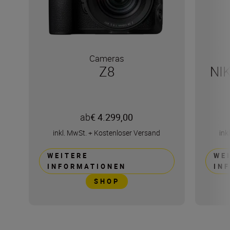
Cameras
Z8
NI
ab
€ 4.299,00
inkl. MwSt.
+
Kostenloser Versand
ink
WEITERE
WE
INFORMATIONEN
IN
SHOP