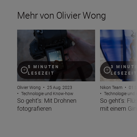
Mehr von Olivier Wong
So geht’s: Mit Drohnen fotografieren
So geht’s: Flüssi
5 MINUTEN
3 MINUT
LESEZEIT
LESEZEI
Olivier Wong
•
25 Aug. 2023
Nikon Team
•
01 S
•
Technologie und Know-how
•
Technologie und
So geht’s: Mit Drohnen
So geht’s: Flü
fotografieren
mit einem Gi