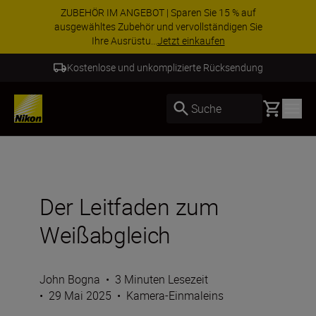
Nutzen Sie unseren kostenlosen Service und
sichern Sie sich Ihre 5-jährige Garantie auf
NIKKOR Z-Obj...
Weitere Informationen
5 Jahre NIKKOR Z Garantie
Basket
Suche
Der Leitfaden zum
Weißabgleich
John Bogna
•
3 Minuten Lesezeit
•
29 Mai 2025
•
Kamera-Einmaleins