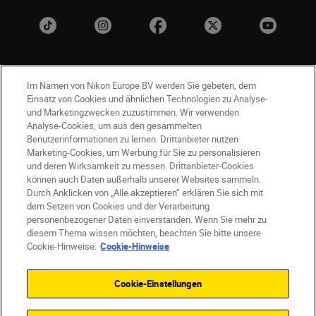
Im Namen von Nikon Europe BV werden Sie gebeten, dem
Einsatz von Cookies und ähnlichen Technologien zu Analyse-
und Marketingzwecken zuzustimmen. Wir verwenden
Analyse-Cookies, um aus den gesammelten
Benutzerinformationen zu lernen. Drittanbieter nutzen
AT
Nikon Sites
Marketing-Cookies, um Werbung für Sie zu personalisieren
Kontaktieren Sie uns
Datenschutzhinweis
und deren Wirksamkeit zu messen. Drittanbieter-Cookies
können auch Daten außerhalb unserer Websites sammeln.
Nutzungsbedingungen
Durch Anklicken von „Alle akzeptieren“ erklären Sie sich mit
Geschäftsbedingungen des Nikon Stores
dem Setzen von Cookies und der Verarbeitung
Cookie-Hinweise
Barrierefreiheit
personenbezogener Daten einverstanden. Wenn Sie mehr zu
Cookie-Einstellungen
diesem Thema wissen möchten, beachten Sie bitte unsere
© 2026 Nikon
Cookie-Hinweise.
Cookie-Hinweise
Cookie-Einstellungen
SKIP