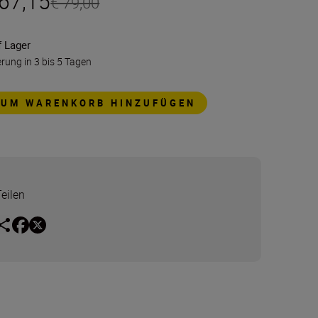
 67,15
€ 79,00
f Lager
erung in 3 bis 5 Tagen
ZUM WARENKORB HINZUFÜGEN
Teilen