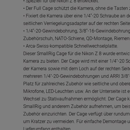
• Speziell für die Nikon Z 8 entwickelt.
• Der Full Cage schützt die Kamera, ohne die Tasten 
• Fixiert die Kamera über eine 1/4"-20 Schraube an d
seitlichen Verriegelungsadapter auf der rechten Seite
• 1/4"-20-Gewindebohrung, 3/8"-16-Gewindebohrun
Zubehörschuh, NATO-Schiene, QD-Montage, Riemens
• Arca-Swiss-kompatible Schnellwechselplatte.
Dieser SmallRig Cage für die Nikon Z 8 wurde entwi
Kamera zu bieten. Der Cage wird mit einer 1/4''-20 S
der Kamera sowie mit dem Loch auf der rechten Seite 
mehreren 1/4''-20-Gewindebohrungen und ARRI 3/8'
Platz für zahlreiches Zubehör wie seitliche und obere
Mikrofone, LED-Leuchten usw. An der Unterseite ist ei
Wechsel zu Stativaufnahmen ermöglicht. Der Cage k
SmallRig und anderem Zubehör aufnehmen, um beisp
Zubehör einzurichten. Der Cage verfügt über rundum
um Kratzer zu vermeiden. Für einfache Demontage u
Lieferumfang enthalten.