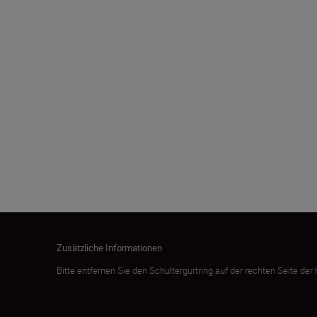
203,0 g ± 5,0 g
Zusätzliche Informationen
Bitte entfernen Sie den Schultergurtring auf der rechten Seite de