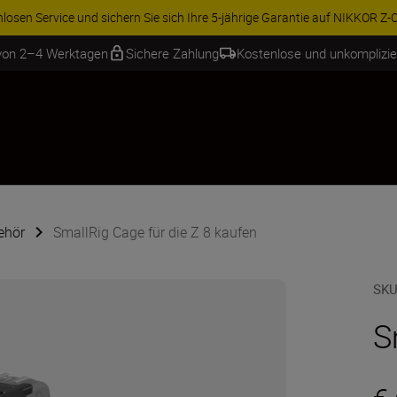
ren Sie 15 % auf ausgewähltes Zubehör und vervollständigen Sie Ihre 
 von 2–4 Werktagen
Sichere Zahlung
Kostenlose und unkomplizi
ehör
SmallRig Cage für die Z 8 kaufen
SKU
S