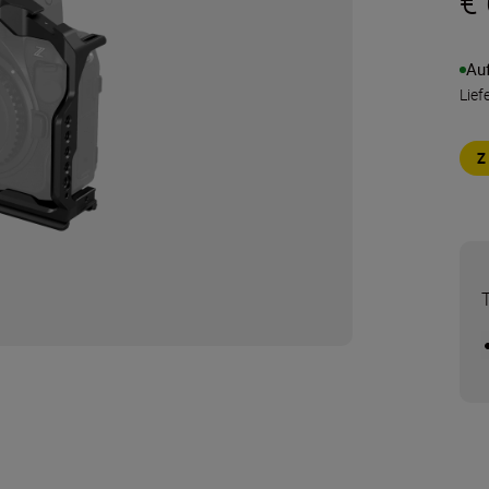
€
Au
Lief