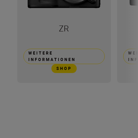
ZR
WEITERE
WE
INFORMATIONEN
IN
SHOP
Technische Daten