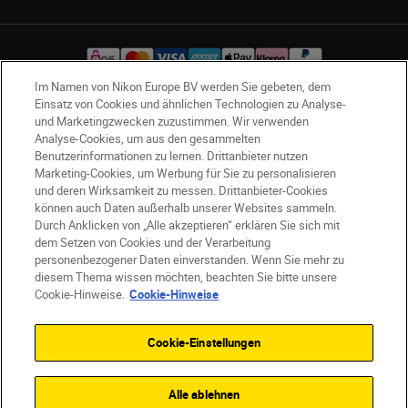
Im Namen von Nikon Europe BV werden Sie gebeten, dem
Einsatz von Cookies und ähnlichen Technologien zu Analyse-
und Marketingzwecken zuzustimmen. Wir verwenden
AT
Nikon Sites
Analyse-Cookies, um aus den gesammelten
Kontaktieren Sie uns
Datenschutzhinweis
Benutzerinformationen zu lernen. Drittanbieter nutzen
Nutzungsbedingungen
Marketing-Cookies, um Werbung für Sie zu personalisieren
und deren Wirksamkeit zu messen. Drittanbieter-Cookies
Geschäftsbedingungen des Nikon Stores
können auch Daten außerhalb unserer Websites sammeln.
Cookie-Hinweise
Barrierefreiheit
Durch Anklicken von „Alle akzeptieren“ erklären Sie sich mit
Cookie-Einstellungen
dem Setzen von Cookies und der Verarbeitung
© 2026 Nikon
personenbezogener Daten einverstanden. Wenn Sie mehr zu
diesem Thema wissen möchten, beachten Sie bitte unsere
Cookie-Hinweise.
Cookie-Hinweise
SKIP
Cookie-Einstellungen
Alle ablehnen