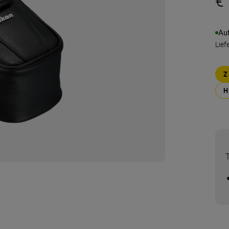
€
Au
Lief