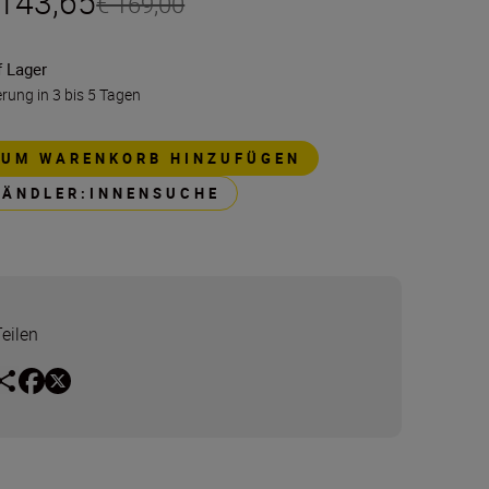
 143,65
€ 169,00
f Lager
erung in 3 bis 5 Tagen
ZUM WARENKORB HINZUFÜGEN
HÄNDLER:INNENSUCHE
Teilen