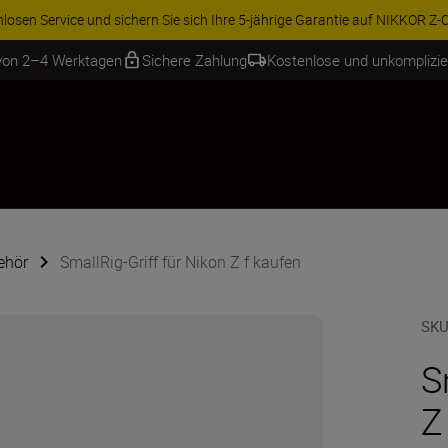
ren Sie 15 % auf ausgewähltes Zubehör und vervollständigen Sie Ihre A
 von 2–4 Werktagen
Sichere Zahlung
Kostenlose und unkomplizi
ehör
SmallRig-Griff für Nikon Z f kaufen
SKU
S
Z