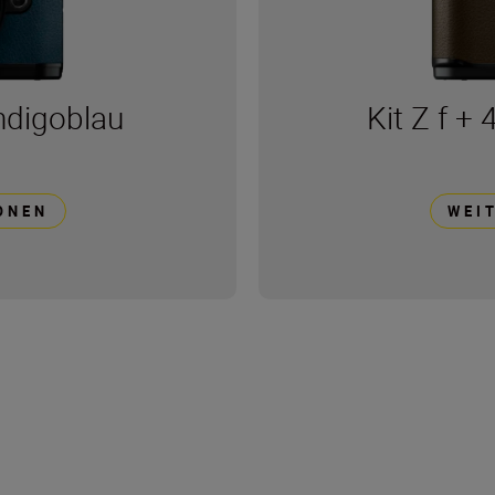
ndigoblau
Kit Z f +
ONEN
WEI