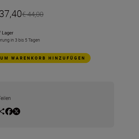
 37,40
€ 44,00
f Lager
erung in 3 bis 5 Tagen
ZUM WARENKORB HINZUFÜGEN
Teilen