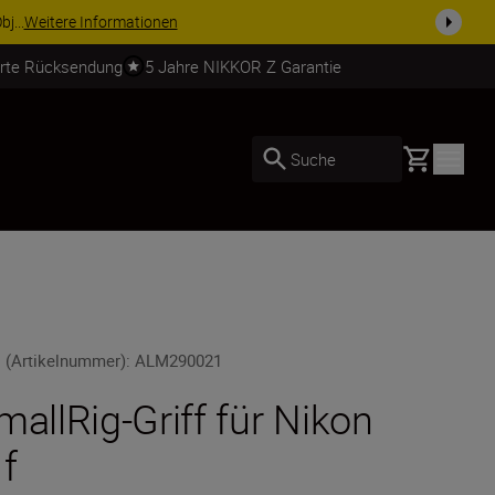
usrüstu...
Jetzt einkaufen
erte Rücksendung
5 Jahre NIKKOR Z Garantie
Basket
Suche
 (Artikelnummer)
:
ALM290021
mallRig-Griff für Nikon
 f