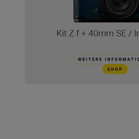
Kit Z f + 40mm SE / I
WEITERE INFORMATI
SHOP