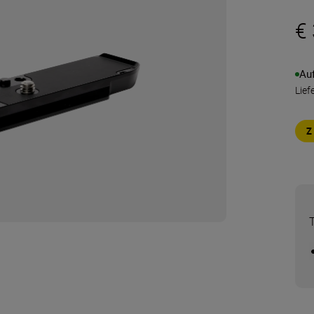
€
Au
Lief