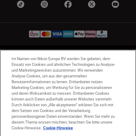
AT
Nikon Sites
Im Namen von Nikon Europe BV werden Sie gebeten, dem
Kontaktieren Sie uns
Datenschutzhinweis
Einsatz von Cookies und ähnlichen Technologien zu Analyse-
und Marketingzwecken zuzustimmen. Wir verwenden
Nutzungsbedingungen
Analyse-Cookies, um aus den gesammelten
Geschäftsbedingungen des Nikon Stores
Benutzerinformationen zu lernen. Drittanbieter nutzen
Cookie-Hinweise
Barrierefreiheit
Marketing-Cookies, um Werbung für Sie zu personalisieren
Cookie-Einstellungen
und deren Wirksamkeit zu messen. Drittanbieter-Cookies
können auch Daten außerhalb unserer Websites sammeln.
© 2026 Nikon
Durch Anklicken von „Alle akzeptieren“ erklären Sie sich mit
dem Setzen von Cookies und der Verarbeitung
personenbezogener Daten einverstanden. Wenn Sie mehr zu
diesem Thema wissen möchten, beachten Sie bitte unsere
SKIP
Cookie-Hinweise.
Cookie-Hinweise