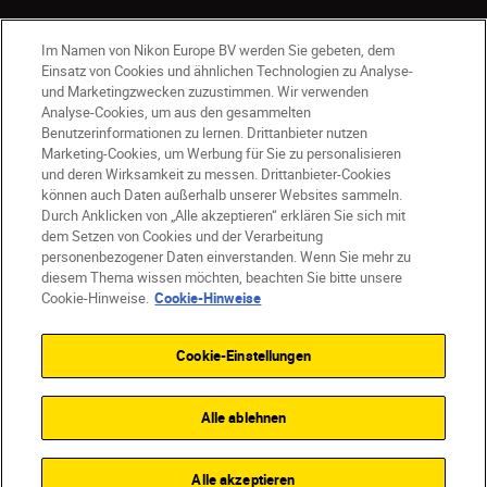
Im Namen von Nikon Europe BV werden Sie gebeten, dem
AT
Nikon Sites
Einsatz von Cookies und ähnlichen Technologien zu Analyse-
Kontaktieren Sie uns
Datenschutzhinweis
und Marketingzwecken zuzustimmen. Wir verwenden
Analyse-Cookies, um aus den gesammelten
Nutzungsbedingungen
Benutzerinformationen zu lernen. Drittanbieter nutzen
Geschäftsbedingungen des Nikon Stores
Marketing-Cookies, um Werbung für Sie zu personalisieren
Cookie-Hinweise
Barrierefreiheit
und deren Wirksamkeit zu messen. Drittanbieter-Cookies
Cookie-Einstellungen
können auch Daten außerhalb unserer Websites sammeln.
Durch Anklicken von „Alle akzeptieren“ erklären Sie sich mit
© 2026 Nikon
dem Setzen von Cookies und der Verarbeitung
personenbezogener Daten einverstanden. Wenn Sie mehr zu
diesem Thema wissen möchten, beachten Sie bitte unsere
Cookie-Hinweise.
Cookie-Hinweise
SKIP
Cookie-Einstellungen
Alle ablehnen
Alle akzeptieren