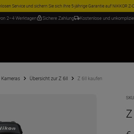
ren Sie 15 % auf ausgewähltes Zubehör und vervollständigen Sie Ihre A
 von 2–4 Werktagen
Sichere Zahlung
Kostenlose und unkomplizi
e Kameras
Übersicht zur Z 6II
Z 6II kaufen
SKU
Z