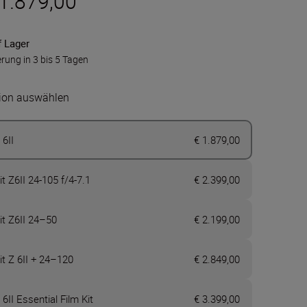
 1.879,00
f Lager
erung in 3 bis 5 Tagen
ion auswählen
 6II
€ 1.879,00
it Z6II 24-105 f/4-7.1
€ 2.399,00
it Z6II 24–50
€ 2.199,00
it Z 6II + 24–120
€ 2.849,00
 6II Essential Film Kit
€ 3.399,00