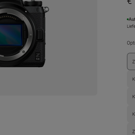
€
Au
Lief
Opt
Z
K
K
K
Z