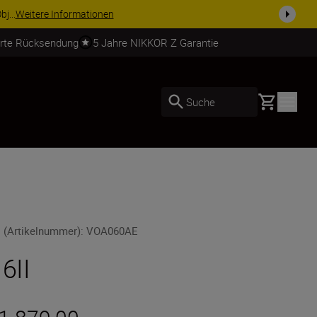
usrüstu...
Jetzt einkaufen
erte Rücksendung
5 Jahre NIKKOR Z Garantie
Basket
Suche
 (Artikelnummer)
:
VOA060AE
 6II