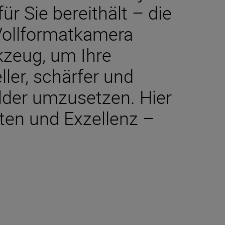
r Sie bereithält – die
 Vollformatkamera
rkzeug, um Ihre
ller, schärfer und
Bilder umzusetzen. Hier
iten und Exzellenz –