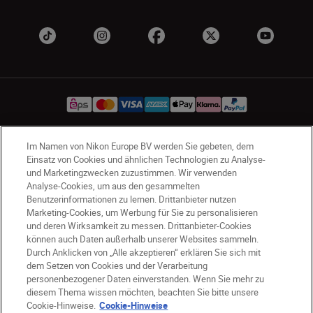
Im Namen von Nikon Europe BV werden Sie gebeten, dem
AT
Nikon Sites
Einsatz von Cookies und ähnlichen Technologien zu Analyse-
Kontaktieren Sie uns
Datenschutzhinweis
und Marketingzwecken zuzustimmen. Wir verwenden
Analyse-Cookies, um aus den gesammelten
Nutzungsbedingungen
Benutzerinformationen zu lernen. Drittanbieter nutzen
Geschäftsbedingungen des Nikon Stores
Marketing-Cookies, um Werbung für Sie zu personalisieren
Cookie-Hinweise
Barrierefreiheit
und deren Wirksamkeit zu messen. Drittanbieter-Cookies
können auch Daten außerhalb unserer Websites sammeln.
Cookie-Einstellungen
Durch Anklicken von „Alle akzeptieren“ erklären Sie sich mit
© 2026 Nikon
dem Setzen von Cookies und der Verarbeitung
personenbezogener Daten einverstanden. Wenn Sie mehr zu
diesem Thema wissen möchten, beachten Sie bitte unsere
Cookie-Hinweise.
Cookie-Hinweise
SKIP