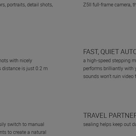
, portraits, detail shots,
Z5II full-frame camera, t
FAST, QUIET AUT
hots with nicely
a high-speed stepping m
istance is just 0.2 m
performs brilliantly with
sounds won’t ruin video 
TRAVEL PARTNER
asily switch to manual
sealing helps keep out dus
nts to create a natural