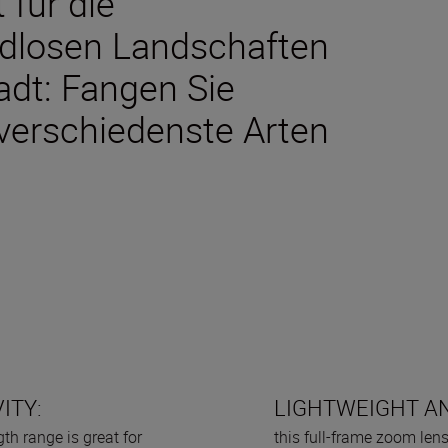
t für die
ndlosen Landschaften
tadt: Fangen Sie
 verschiedenste Arten
ITY:
LIGHTWEIGHT AN
th range is great for
this full-frame zoom len