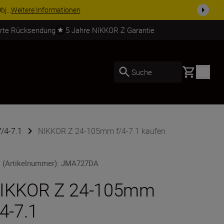
usrüstu...
Jetzt einkaufen
erte Rücksendung
5 Jahre NIKKOR Z Garantie
Basket
Suche
/4-7.1
NIKKOR Z 24-105mm f/4-7.1 kaufen
 (Artikelnummer)
:
JMA727DA
IKKOR Z 24-105mm
/4-7.1