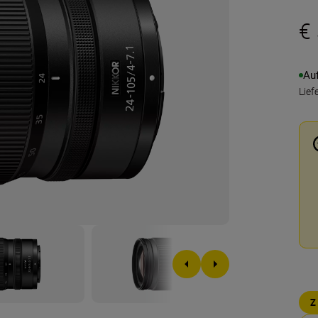
€
Au
Lief