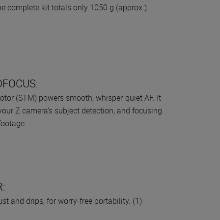
he complete kit totals only 1050 g (approx.).
OFOCUS:
otor (STM) powers smooth, whisper-quiet AF. It
 your Z camera’s subject detection, and focusing
footage.
:
t and drips, for worry-free portability. (1)