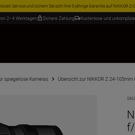
ren Sie 15 % auf ausgewähltes Zubehör und vervollständigen Sie Ihre A
 von 2–4 Werktagen
Sichere Zahlung
Kostenlose und unkomplizi
für spiegellose Kameras
Übersicht zur NIKKOR Z 24-105mm f
SKU
N
f