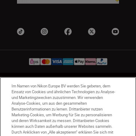
Firma
AT
Nikon Sites
Im Namen von Nikon Europe BV werden Sie gebeten, dem
Kontaktieren Sie uns
Datenschutzhinweis
Einsatz von Cookies und ähnlichen Technologien zu Analyse-
und Marketingzwecken zuzustimmen. Wir verwenden
Nutzungsbedingungen
Analyse-Cookies, um aus den gesammelten
Geschäftsbedingungen des Nikon Stores
Benutzerinformationen zu lernen. Drittanbieter nutzen
Cookie-Hinweise
Barrierefreiheit
Marketing-Cookies, um Werbung für Sie zu personalisieren
Cookie-Einstellungen
und deren Wirksamkeit zu messen. Drittanbieter-Cookies
können auch Daten außerhalb unserer Websites sammeln.
© 2026 Nikon
Durch Anklicken von „Alle akzeptieren“ erklären Sie sich mit