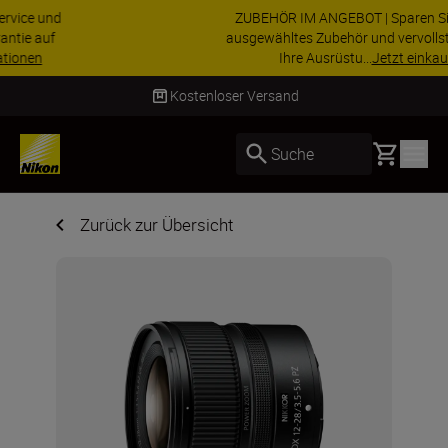
ZUBEHÖR IM ANGEBOT | Sparen Sie 15 % auf
ausgewähltes Zubehör und vervollständigen Sie
Ihre Ausrüstu...
Jetzt einkaufen
Kostenloser Versand
Liefer
Basket
Suche
Zurück zur Übersicht