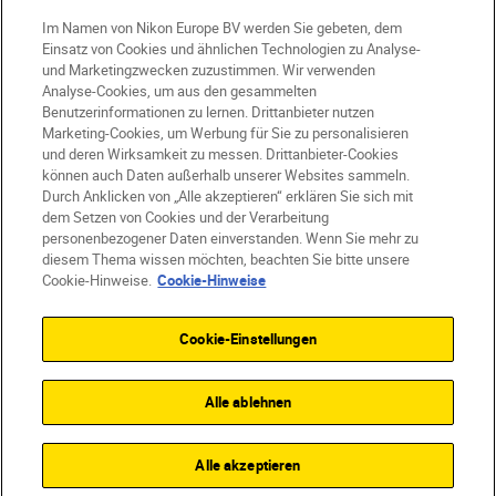
AT
Nikon Sites
Im Namen von Nikon Europe BV werden Sie gebeten, dem
Kontaktieren Sie uns
Datenschutzhinweis
Einsatz von Cookies und ähnlichen Technologien zu Analyse-
und Marketingzwecken zuzustimmen. Wir verwenden
Nutzungsbedingungen
Analyse-Cookies, um aus den gesammelten
Geschäftsbedingungen des Nikon Stores
Benutzerinformationen zu lernen. Drittanbieter nutzen
Cookie-Hinweise
Barrierefreiheit
Marketing-Cookies, um Werbung für Sie zu personalisieren
Cookie-Einstellungen
und deren Wirksamkeit zu messen. Drittanbieter-Cookies
können auch Daten außerhalb unserer Websites sammeln.
© 2026 Nikon
Durch Anklicken von „Alle akzeptieren“ erklären Sie sich mit
dem Setzen von Cookies und der Verarbeitung
personenbezogener Daten einverstanden. Wenn Sie mehr zu
diesem Thema wissen möchten, beachten Sie bitte unsere
SKIP
Cookie-Hinweise.
Cookie-Hinweise
Cookie-Einstellungen
Alle ablehnen
Alle akzeptieren