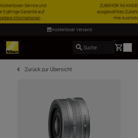
ZUBEHÖR IM ANGEBOT | Sparen Sie 15 % auf
ausgewähltes Zubehör und vervollständigen Sie
Ihre Ausrüstu...
Jetzt einkaufen
ersand
Lieferung innerhalb vo
Basket
Suche
Zurück zur Übersicht