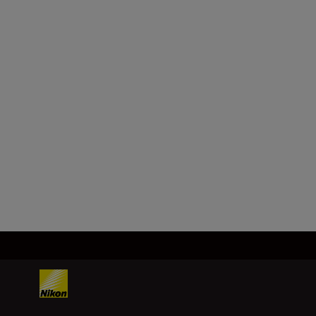
Format
DX-Format
Brennweite
16–50 mm
Mehr laden