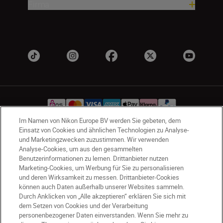
Firma
Im Namen von Nikon Europe BV werden Sie gebeten, dem
Einsatz von Cookies und ähnlichen Technologien zu Analyse-
und Marketingzwecken zuzustimmen. Wir verwenden
AT
Nikon Sites
Analyse-Cookies, um aus den gesammelten
Kontaktieren Sie uns
Datenschutzhinweis
Benutzerinformationen zu lernen. Drittanbieter nutzen
Nutzungsbedingungen
Marketing-Cookies, um Werbung für Sie zu personalisieren
Geschäftsbedingungen des Nikon Stores
und deren Wirksamkeit zu messen. Drittanbieter-Cookies
können auch Daten außerhalb unserer Websites sammeln.
Cookie-Hinweise
Barrierefreiheit
Durch Anklicken von „Alle akzeptieren“ erklären Sie sich mit
Cookie-Einstellungen
dem Setzen von Cookies und der Verarbeitung
© 2026 Nikon
personenbezogener Daten einverstanden. Wenn Sie mehr zu