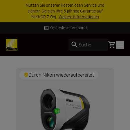
 unseren kostenlosen Service und
ZUBEHÖR IM
e sich Ihre 5-jährige Garantie auf
ausgewählte
Z-Obj...
Weitere Informationen
Ihre
Kostenloser Versand
Basket
Suche
Durch Nikon wiederaufbereitet