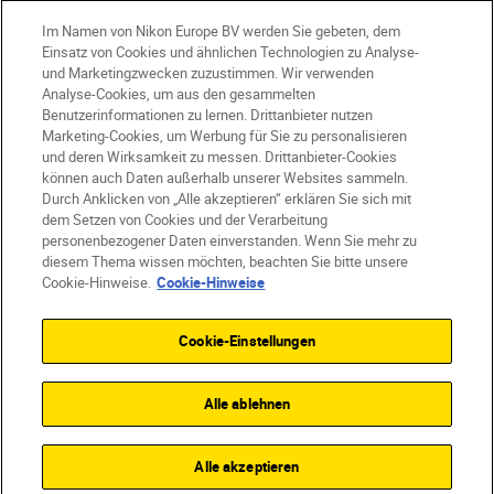
Im Namen von Nikon Europe BV werden Sie gebeten, dem
AT
Nikon Sites
Einsatz von Cookies und ähnlichen Technologien zu Analyse-
und Marketingzwecken zuzustimmen. Wir verwenden
Kontaktieren Sie uns
Datenschutzhinweis
Analyse-Cookies, um aus den gesammelten
Nutzungsbedingungen
Benutzerinformationen zu lernen. Drittanbieter nutzen
Geschäftsbedingungen des Nikon Stores
Marketing-Cookies, um Werbung für Sie zu personalisieren
und deren Wirksamkeit zu messen. Drittanbieter-Cookies
Cookie-Hinweise
Barrierefreiheit
können auch Daten außerhalb unserer Websites sammeln.
Cookie-Einstellungen
Durch Anklicken von „Alle akzeptieren“ erklären Sie sich mit
© 2026 Nikon
dem Setzen von Cookies und der Verarbeitung
personenbezogener Daten einverstanden. Wenn Sie mehr zu
diesem Thema wissen möchten, beachten Sie bitte unsere
Cookie-Hinweise.
Cookie-Hinweise
SKIP
Cookie-Einstellungen
Alle ablehnen
Alle akzeptieren