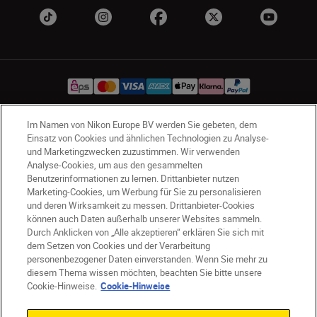
Im Namen von Nikon Europe BV werden Sie gebeten, dem
AT
Nikon Sites
Einsatz von Cookies und ähnlichen Technologien zu Analyse-
und Marketingzwecken zuzustimmen. Wir verwenden
Kontaktieren Sie uns
Datenschutzhinweis
Analyse-Cookies, um aus den gesammelten
Nutzungsbedingungen
Benutzerinformationen zu lernen. Drittanbieter nutzen
Geschäftsbedingungen des Nikon Stores
Marketing-Cookies, um Werbung für Sie zu personalisieren
und deren Wirksamkeit zu messen. Drittanbieter-Cookies
Cookie-Hinweise
Barrierefreiheit
können auch Daten außerhalb unserer Websites sammeln.
Cookie-Einstellungen
Durch Anklicken von „Alle akzeptieren“ erklären Sie sich mit
© 2026 Nikon
dem Setzen von Cookies und der Verarbeitung
personenbezogener Daten einverstanden. Wenn Sie mehr zu
diesem Thema wissen möchten, beachten Sie bitte unsere
Cookie-Hinweise.
Cookie-Hinweise
SKIP