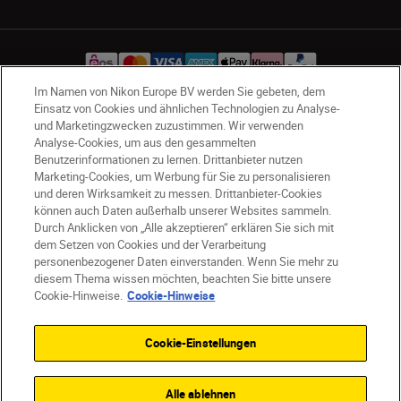
Im Namen von Nikon Europe BV werden Sie gebeten, dem
Einsatz von Cookies und ähnlichen Technologien zu Analyse-
und Marketingzwecken zuzustimmen. Wir verwenden
AT
Nikon Sites
Analyse-Cookies, um aus den gesammelten
Kontaktieren Sie uns
Datenschutzhinweis
Benutzerinformationen zu lernen. Drittanbieter nutzen
Nutzungsbedingungen
Marketing-Cookies, um Werbung für Sie zu personalisieren
Geschäftsbedingungen des Nikon Stores
und deren Wirksamkeit zu messen. Drittanbieter-Cookies
können auch Daten außerhalb unserer Websites sammeln.
Cookie-Hinweise
Barrierefreiheit
Durch Anklicken von „Alle akzeptieren“ erklären Sie sich mit
Cookie-Einstellungen
dem Setzen von Cookies und der Verarbeitung
© 2026 Nikon
personenbezogener Daten einverstanden. Wenn Sie mehr zu
diesem Thema wissen möchten, beachten Sie bitte unsere
Cookie-Hinweise.
Cookie-Hinweise
SKIP
Cookie-Einstellungen
Alle ablehnen