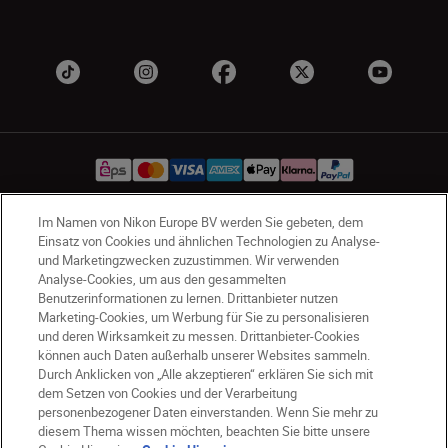
Im Namen von Nikon Europe BV werden Sie gebeten, dem
AT
Nikon Sites
Einsatz von Cookies und ähnlichen Technologien zu Analyse-
und Marketingzwecken zuzustimmen. Wir verwenden
Kontaktieren Sie uns
Datenschutzhinweis
Analyse-Cookies, um aus den gesammelten
Nutzungsbedingungen
Benutzerinformationen zu lernen. Drittanbieter nutzen
Geschäftsbedingungen des Nikon Stores
Marketing-Cookies, um Werbung für Sie zu personalisieren
und deren Wirksamkeit zu messen. Drittanbieter-Cookies
Cookie-Hinweise
Barrierefreiheit
können auch Daten außerhalb unserer Websites sammeln.
Cookie-Einstellungen
Durch Anklicken von „Alle akzeptieren“ erklären Sie sich mit
© 2026 Nikon
dem Setzen von Cookies und der Verarbeitung
personenbezogener Daten einverstanden. Wenn Sie mehr zu
diesem Thema wissen möchten, beachten Sie bitte unsere