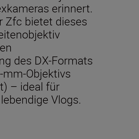
exkameras erinnert.
 Zfc bietet dieses
itenobjektiv
ren
ung des DX-Formats
2-mm-Objektivs
) – ideal für
 lebendige Vlogs.