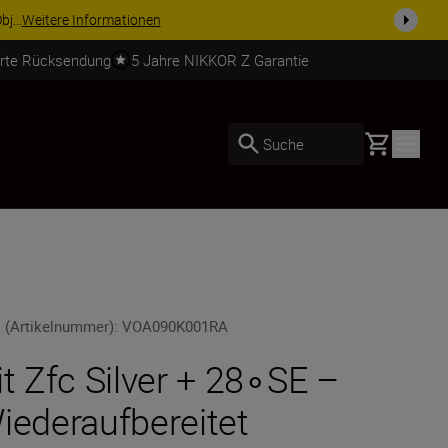
j...
Weitere Informationen
erte Rücksendung
5 Jahre NIKKOR Z Garantie
Basket
Suche
 (Artikelnummer)
:
VOA090K001RA
it Zfc Silver + 28∘SE –
iederaufbereitet