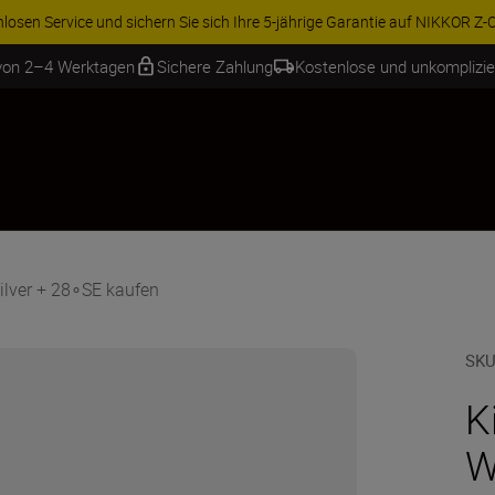
osen Service und sichern Sie sich Ihre 5-jährige Garantie auf NIKKOR Z-Ob
 von 2–4 Werktagen
Sichere Zahlung
Kostenlose und unkomplizi
Silver + 28∘SE kaufen
SKU
K
W