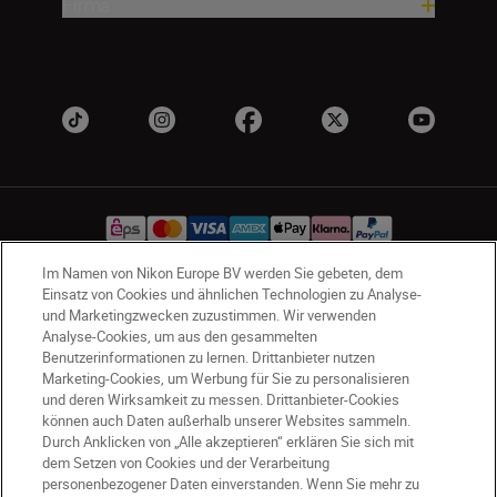
Firma
Im Namen von Nikon Europe BV werden Sie gebeten, dem
Einsatz von Cookies und ähnlichen Technologien zu Analyse-
AT
Nikon Sites
und Marketingzwecken zuzustimmen. Wir verwenden
Analyse-Cookies, um aus den gesammelten
Kontaktieren Sie uns
Datenschutzhinweis
Benutzerinformationen zu lernen. Drittanbieter nutzen
Nutzungsbedingungen
Marketing-Cookies, um Werbung für Sie zu personalisieren
Geschäftsbedingungen des Nikon Stores
und deren Wirksamkeit zu messen. Drittanbieter-Cookies
Cookie-Hinweise
Barrierefreiheit
können auch Daten außerhalb unserer Websites sammeln.
Durch Anklicken von „Alle akzeptieren“ erklären Sie sich mit
Cookie-Einstellungen
dem Setzen von Cookies und der Verarbeitung
© 2026 Nikon
personenbezogener Daten einverstanden. Wenn Sie mehr zu